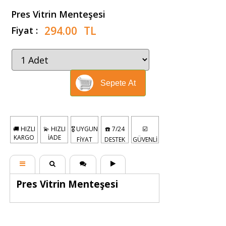
Pres Vitrin Menteşesi
294.00
TL
Fiyat :
Sepete At
🚚 HIZLI
💫 HIZLI
🎖️ UYGUN
☎️ 7/24
☑️
KARGO
İADE
FİYAT
DESTEK
GÜVENLİ
Pres Vitrin Menteşesi