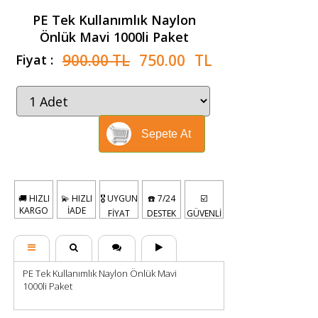
PE Tek Kullanımlık Naylon
Önlük Mavi 1000li Paket
900.00 TL
750.00
TL
Fiyat :
Sepete At
🚚 HIZLI
💫 HIZLI
🎖️ UYGUN
☎️ 7/24
☑️
KARGO
İADE
FİYAT
DESTEK
GÜVENLİ
PE Tek Kullanımlık Naylon Önlük Mavi
1000li Paket