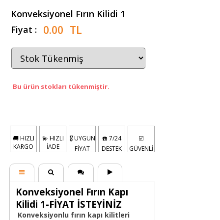
Konveksiyonel Fırın Kilidi 1
0.00
TL
Fiyat :
Bu ürün stokları tükenmiştir.
🚚 HIZLI
💫 HIZLI
🎖️ UYGUN
☎️ 7/24
☑️
KARGO
İADE
FİYAT
DESTEK
GÜVENLİ
Konveksiyonel Fırın Kapı
Kilidi 1-FİYAT İSTEYİNİZ
Konveksiyonlu fırın kapı kilitleri