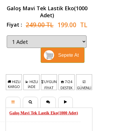
Galoş Mavi Tek Lastik Eko(1000
Adet)
249.00 TL
199.00
TL
Fiyat :
Sepete At
🚚 HIZLI
💫 HIZLI
🎖️ UYGUN
☎️ 7/24
☑️
KARGO
İADE
FİYAT
DESTEK
GÜVENLİ
Galoş Mavi Tek Lastik Eko(1000 Adet)