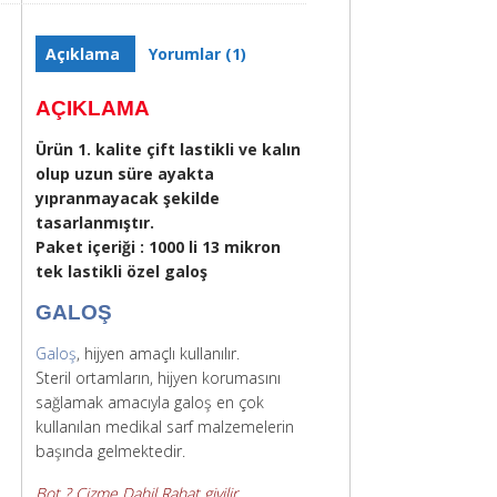
Açıklama
Yorumlar (1)
AÇIKLAMA
Ürün 1. kalite çift lastikli ve kalın
olup uzun süre ayakta
yıpranmayacak şekilde
tasarlanmıştır.
Paket içeriği : 1000 li 13 mikron
tek lastikli özel galoş
GALOŞ
Galoş
, hijyen amaçlı kullanılır.
Steril ortamların, hijyen korumasını
sağlamak amacıyla galoş en çok
kullanılan medikal sarf malzemelerin
başında gelmektedir.
Bot ? Çizme Dahil Rahat giyilir,