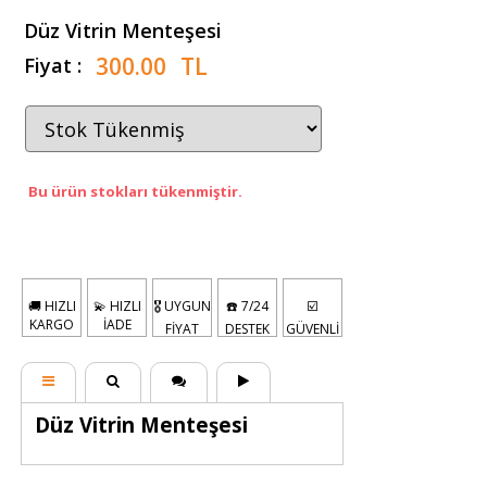
Düz Vitrin Menteşesi
300.00
TL
Fiyat :
Bu ürün stokları tükenmiştir.
🚚 HIZLI
💫 HIZLI
🎖️ UYGUN
☎️ 7/24
☑️
KARGO
İADE
FİYAT
DESTEK
GÜVENLİ
Düz Vitrin Menteşesi