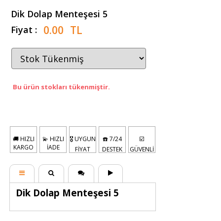
Dik Dolap Menteşesi 5
0.00
TL
Fiyat :
Bu ürün stokları tükenmiştir.
🚚 HIZLI
💫 HIZLI
🎖️ UYGUN
☎️ 7/24
☑️
KARGO
İADE
FİYAT
DESTEK
GÜVENLİ
Dik Dolap Menteşesi 5