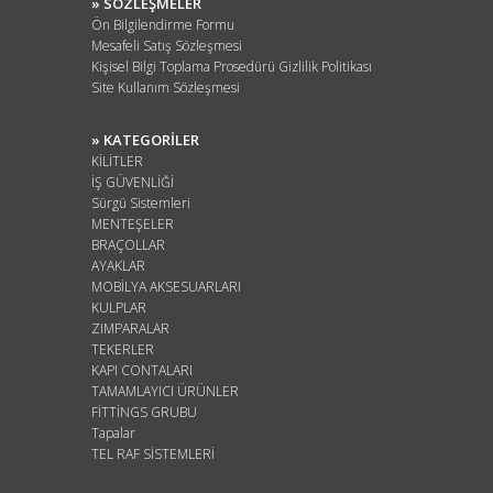
» SÖZLEŞMELER
Ön Bilgilendirme Formu
Mesafeli Satış Sözleşmesi
Kişisel Bilgi Toplama Prosedürü Gizlilik Politikası
Site Kullanım Sözleşmesi
» KATEGORİLER
KİLİTLER
İŞ GÜVENLİĞİ
Sürgü Sistemleri
MENTEŞELER
BRAÇOLLAR
AYAKLAR
MOBİLYA AKSESUARLARI
KULPLAR
ZIMPARALAR
TEKERLER
KAPI CONTALARI
TAMAMLAYICI ÜRÜNLER
FİTTİNGS GRUBU
Tapalar
TEL RAF SİSTEMLERİ