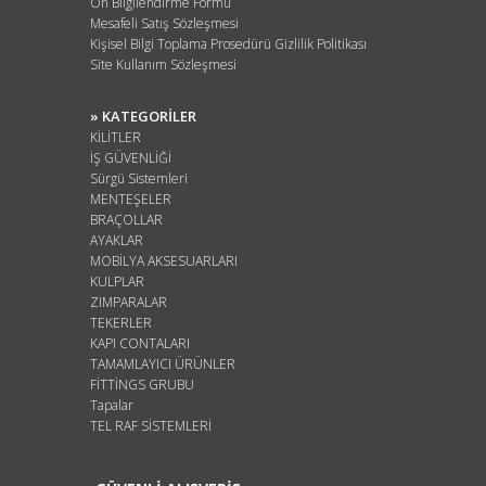
Ön Bilgilendirme Formu
Mesafeli Satış Sözleşmesi
Kişisel Bilgi Toplama Prosedürü Gizlilik Politikası
Site Kullanım Sözleşmesi
» KATEGORİLER
KİLİTLER
İŞ GÜVENLİĞİ
Sürgü Sistemleri
MENTEŞELER
BRAÇOLLAR
AYAKLAR
MOBİLYA AKSESUARLARI
KULPLAR
ZIMPARALAR
TEKERLER
KAPI CONTALARI
TAMAMLAYICI ÜRÜNLER
FİTTİNGS GRUBU
Tapalar
TEL RAF SİSTEMLERİ