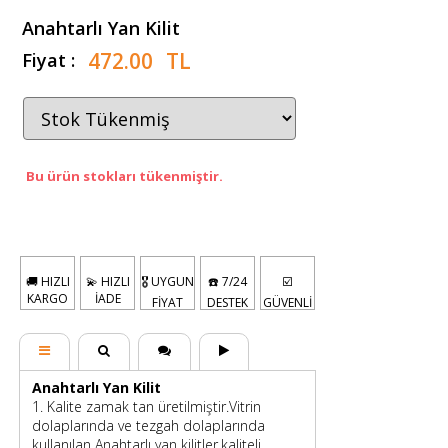
Anahtarlı Yan Kilit
472.00
TL
Fiyat :
Bu ürün stokları tükenmiştir.
🚚 HIZLI
💫 HIZLI
🎖️ UYGUN
☎️ 7/24
☑️
KARGO
İADE
FİYAT
DESTEK
GÜVENLİ
Anahtarlı Yan Kilit
1. Kalite zamak tan üretilmiştir.Vitrin
dolaplarında ve tezgah dolaplarında
kullanılan Anahtarlı yan kilitler,kaliteli