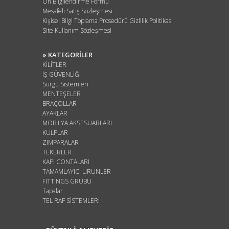
Ön Bilgilendirme Formu
Mesafeli Satış Sözleşmesi
Kişisel Bilgi Toplama Prosedürü Gizlilik Politikası
Site Kullanım Sözleşmesi
» KATEGORİLER
KİLİTLER
İŞ GÜVENLİĞİ
Sürgü Sistemleri
MENTEŞELER
BRAÇOLLAR
AYAKLAR
MOBİLYA AKSESUARLARI
KULPLAR
ZIMPARALAR
TEKERLER
KAPI CONTALARI
TAMAMLAYICI ÜRÜNLER
FİTTİNGS GRUBU
Tapalar
TEL RAF SİSTEMLERİ