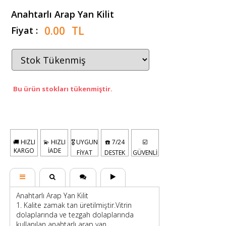
Anahtarlı Arap Yan Kilit
0.00
TL
Fiyat :
Bu ürün stokları tükenmiştir.
🚚 HIZLI
💫 HIZLI
🎖️ UYGUN
☎️ 7/24
☑️
KARGO
İADE
FİYAT
DESTEK
GÜVENLİ
Anahtarlı Arap Yan Kilit
1. Kalite zamak tan üretilmiştir.Vitrin
dolaplarında ve tezgah dolaplarında
kullanılan anahtarlı arap yan