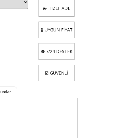
💫 HIZLI İADE
🎖️ UYGUN FİYAT
☎️ 7/24 DESTEK
☑️ GÜVENLİ
rumlar