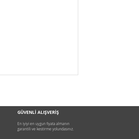
GÜVENLİ ALIŞVERİŞ
En iyiyi en uygun fiyata almanın
garantili ve kestirme yolundasınız.