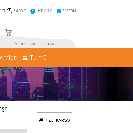
9 TL
54.93 TL
ÜYE GİRİŞ
SEPETİM
Sepetinizde 0 ürün var
temleri
Tümü
eşe
🚚 HIZLI KARGO