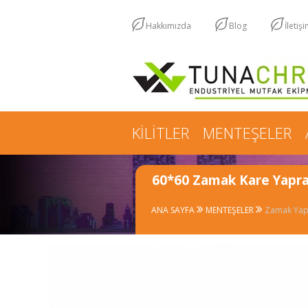
Hakkımızda
Blog
İletiş
KİLİTLER
MENTEŞELER
60*60 Zamak Kare Yapr
ANA SAYFA
MENTEŞELER
Zamak Yap