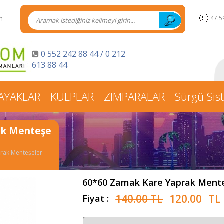
47.5
im
0 552 242 88 44 / 0 212
613 88 44
AYAKLAR
KULPLAR
ZIMPARALAR
Sürgü Sis
ak Menteşe
rak Menteşeler
60*60 Zamak Kare Yaprak Ment
140.00 TL
120.00
TL
Fiyat :